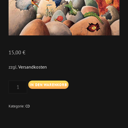
15,00
€
zzgl.
Versandkosten
HUHN
IN DEN WARENKORB
ODER
EI
MENGE
Kategorie:
CD