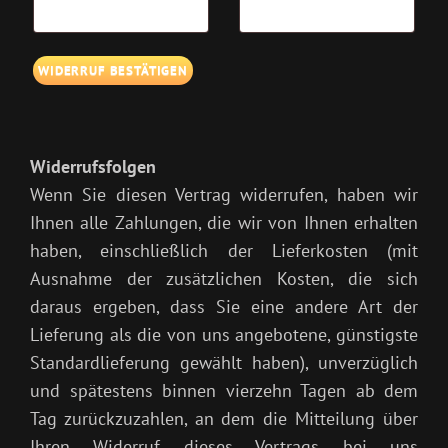
M
A
WIDERRUF BESTÄTIGEN
I
L
(
W
Widerrufsfolgen
I
E
Wenn Sie diesen Vertrag widerrufen, haben wir
D
Ihnen alle Zahlungen, die wir von Ihnen erhalten
E
haben, einschließlich der Lieferkosten (mit
R
Ausnahme der zusätzlichen Kosten, die sich
H
daraus ergeben, dass Sie eine andere Art der
O
Lieferung als die von uns angebotene, günstigste
L
E
Standardlieferung gewählt haben), unverzüglich
N
und spätestens binnen vierzehn Tagen ab dem
)
Tag zurückzuzahlen, an dem die Mitteilung über
Ihren Widerruf dieses Vertrags bei uns