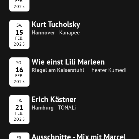
FEB.
2025
Kurt Tucholsky
SA.
15
Hannover
Kanapee
FEB.
2025
Wie einst Lili Marleen
SO.
16
Riegel am Kaiserstuhl
Theater Kumedi
FEB.
2025
Erich Kästner
FR.
21
Hamburg
TONALi
FEB.
2025
Ausschnitte - Mix mit Marcel
FR.