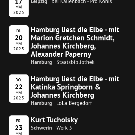
17
Leipzig
bei Kallenbach - Pro Kohls
MAI
2025
Hamburg liest die Elbe - mit
DI.
Marion Gretchen Schmidt,
20
MAI
Johannes Kirchberg,
2025
Alexander Paperny
Hamburg
Staatsbibliothek
Hamburg liest die Elbe - mit
DO.
Katinka Springborn &
22
MAI
Johannes Kirchberg
2025
Hamburg
LoLa Bergedorf
Kurt Tucholsky
FR.
23
Schwerin
Werk 3
MAI