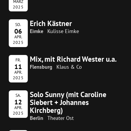
MÄRZ
2025
Erich Kästner
SO.
06
Eimke
Kulisse Eimke
APR.
2025
Mix, mit Richard Wester u.a.
FR.
11
Flensburg
Klaus & Co
APR.
2025
Solo Sunny (mit Caroline
SA.
Siebert + Johannes
12
APR.
Kirchberg)
2025
Berlin
Theater Ost