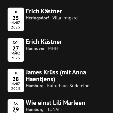
Erich Kästner
DI.
25
Heringsdorf
Villa Irmgard
MÄRZ
2025
Erich Kästner
DO.
27
Hannover
MHH
MÄRZ
2025
James Krüss (mit Anna
FR.
Haentjens)
28
MÄRZ
Hamburg
Kulturhaus Süderelbe
2025
Wie einst Lili Marleen
SA.
29
Hamburg
TONALi