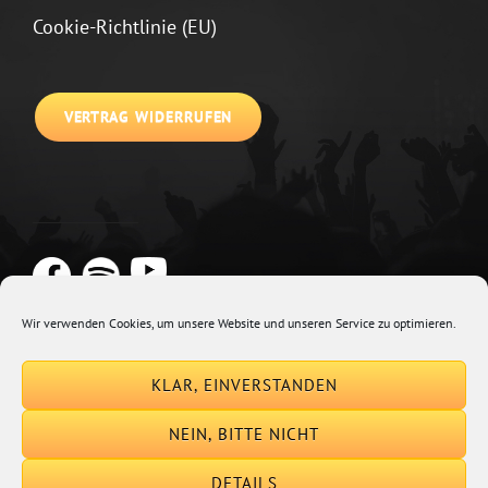
Cookie-Richtlinie (EU)
VERTRAG WIDERRUFEN
Wir verwenden Cookies, um unsere Website und unseren Service zu optimieren.
Copyright © 2026
Johannes Kirchberg
Impressum + Datenschutz
|
KLAR, EINVERSTANDEN
Euphony By
Catch Themes
NEIN, BITTE NICHT
DETAILS