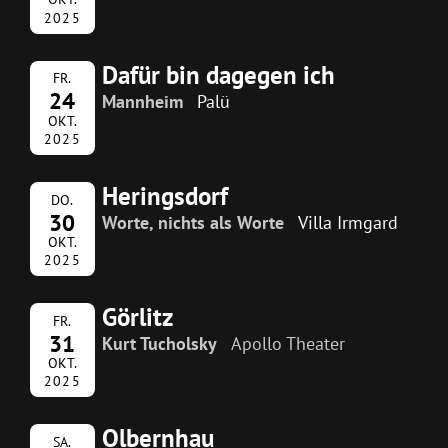
2025
Dafür bin dagegen ich
FR.
24
Mannheim
Palü
OKT.
2025
Heringsdorf
DO.
30
Worte, nichts als Worte
Villa Irmgard
OKT.
2025
Görlitz
FR.
31
Kurt Tucholsky
Apollo Theater
OKT.
2025
Olbernhau
SA.