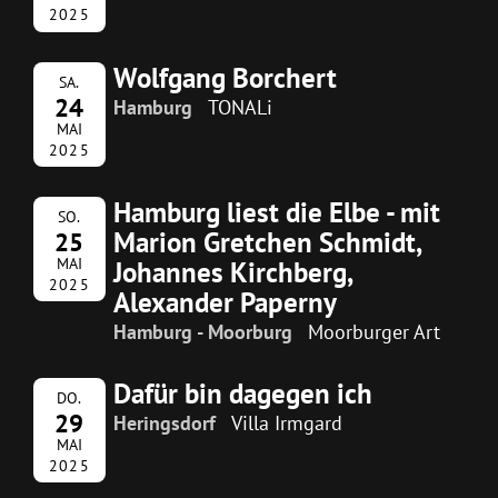
2025
Wolfgang Borchert
SA.
24
Hamburg
TONALi
MAI
2025
Hamburg liest die Elbe - mit
SO.
Marion Gretchen Schmidt,
25
MAI
Johannes Kirchberg,
2025
Alexander Paperny
Hamburg - Moorburg
Moorburger Art
Dafür bin dagegen ich
DO.
29
Heringsdorf
Villa Irmgard
MAI
2025