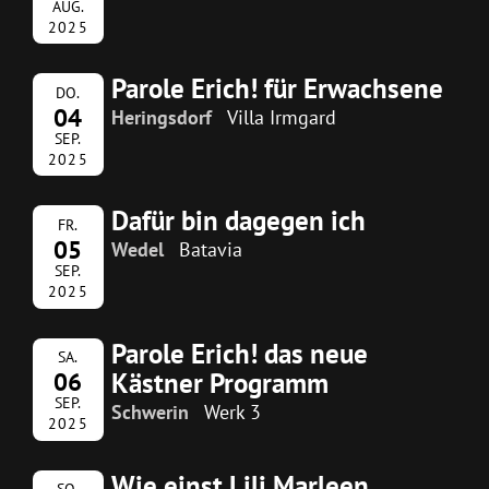
AUG.
2025
Parole Erich! für Erwachsene
DO.
04
Heringsdorf
Villa Irmgard
SEP.
2025
Dafür bin dagegen ich
FR.
05
Wedel
Batavia
SEP.
2025
Parole Erich! das neue
SA.
Kästner Programm
06
SEP.
Schwerin
Werk 3
2025
Wie einst Lili Marleen
SO.