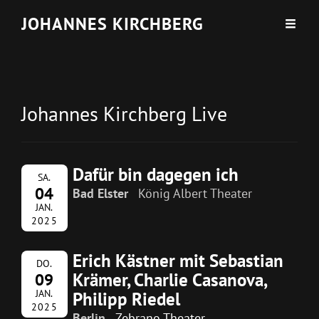
JOHANNES KIRCHBERG
Johannes Kirchberg Live
Dafür bin dagegen ich
SA.
04
Bad Elster
König Albert Theater
JAN.
2025
Erich Kästner mit Sebastian
DO.
Krämer, Charlie Casanova,
09
JAN.
Philipp Riedel
2025
Berlin
Zebrano Theater