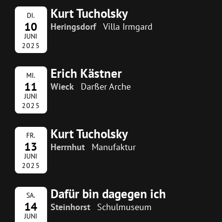
Kurt Tucholsky
DI.
10
Heringsdorf
Villa Irmgard
JUNI
2025
Erich Kästner
MI.
11
Wieck
Darßer Arche
JUNI
2025
Kurt Tucholsky
FR.
13
Herrnhut
Manufaktur
JUNI
2025
Dafür bin dagegen ich
SA.
14
Steinhorst
Schulmuseum
JUNI