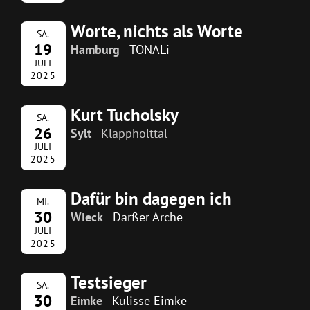
Worte, nichts als Worte
SA.
19
Hamburg
TONALi
JULI
2025
Kurt Tucholsky
SA.
26
Sylt
Klappholttal
JULI
2025
Dafür bin dagegen ich
MI.
30
Wieck
Darßer Arche
JULI
2025
Testsieger
SA.
30
Eimke
Kulisse Eimke