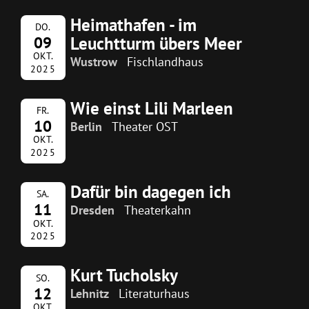
Heimathafen - im
DO.
Leuchtturm übers Meer
09
OKT.
Wustrow
Fischlandhaus
2025
Wie einst Lili Marleen
FR.
10
Berlin
Theater OST
OKT.
2025
Dafür bin dagegen ich
SA.
11
Dresden
Theaterkahn
OKT.
2025
Kurt Tucholsky
SO.
12
Lehnitz
Literaturhaus
OKT.