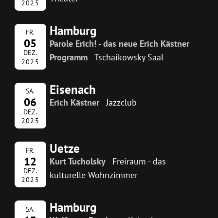
2025
Hamburg
FR.
05
Parole Erich! - das neue Erich Kästner
DEZ.
Programm
Tschaikowsky Saal
2025
Eisenach
SA.
06
Erich Kästner
Jazzclub
DEZ.
2025
Uetze
FR.
12
Kurt Tucholsky
Freiraum - das
DEZ.
kulturelle Wohnzimmer
2025
Hamburg
SA.