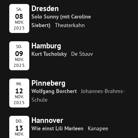
Dresden
SA.
08
Solo Sunny (mit Caroline
NOV.
Siebert)
Theaterkahn
2025
Hamburg
SO.
09
Kurt Tucholsky
De Stuuv
NOV.
2025
Pinneberg
MI.
12
Wolfgang Borchert
Johannes-Brahms-
NOV.
Schule
2025
Hannover
DO.
13
Wie einst Lili Marleen
Kanapee
NOV.