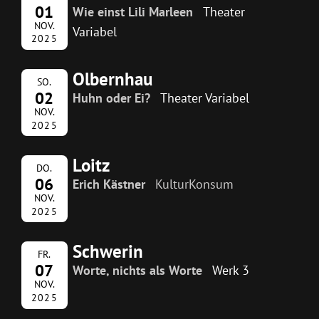
01
Wie einst Lili Marleen
Theater
NOV.
Variabel
2025
Olbernhau
SO.
02
Huhn oder Ei?
Theater Variabel
NOV.
2025
Loitz
DO.
06
Erich Kästner
KulturKonsum
NOV.
2025
Schwerin
FR.
07
Worte, nichts als Worte
Werk 3
NOV.
2025