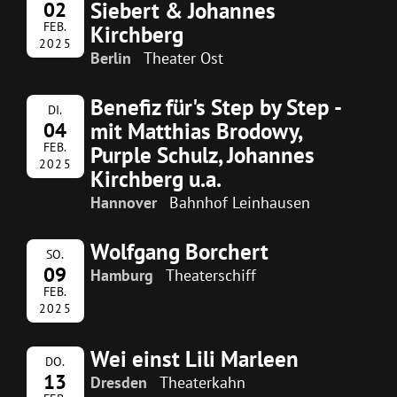
Siebert & Johannes
02
FEB.
Kirchberg
2025
Berlin
Theater Ost
Benefiz für's Step by Step -
DI.
mit Matthias Brodowy,
04
FEB.
Purple Schulz, Johannes
2025
Kirchberg u.a.
Hannover
Bahnhof Leinhausen
Wolfgang Borchert
SO.
09
Hamburg
Theaterschiff
FEB.
2025
Wei einst Lili Marleen
DO.
13
Dresden
Theaterkahn