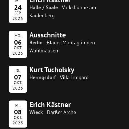
MI.
24
Halle / Saale
Volksbühne am
SEP.
Kaulenberg
2025
Ausschnitte
MO.
06
Berlin
Blauer Montag in den
OKT.
Wühlmäusen
2025
Kurt Tucholsky
DI.
07
Heringsdorf
Villa Irmgard
OKT.
2025
Erich Kästner
MI.
08
Wieck
Darßer Arche
OKT.
2025