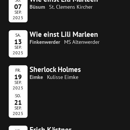
07
Büsum
St. Clemens Kircher
SEP.
2025
Wie einst Lili Marleen
SA.
13
Finkenwerder
MS Altenwerder
SEP.
2025
Sherlock Holmes
FR.
19
Eimke
Kulisse Eimke
SEP.
2025
SO.
21
SEP.
2025
Erich Kästner