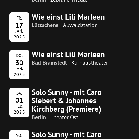
Wie einst Lili Marleen
FR.
17
Lützschena
Auwaldstation
JAN.
2025
Wie einst Lili Marleen
DO.
30
Bad Bramstedt
Kurhaustheater
JAN.
2025
Solo Sunny - mit Caro
SA.
Siebert & Johannes
01
FEB.
Kirchberg (Premiere)
2025
Berlin
Theater Ost
Solo Sunny - mit Caro
SO.