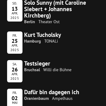
Solo Sunny (mit Caroline
SO.
Siebert + Johannes
13
APR.
Kirchberg)
2025
Berlin
Theater Ost
Kurt Tucholsky
FR.
25
Hamburg
TONALi
APR.
2025
Testsieger
SA.
26
Bruchsal
Willi die Bühne
APR.
2025
Dafür bin dagegen ich
FR.
02
Oranienbaum
Ampelhaus
MAI