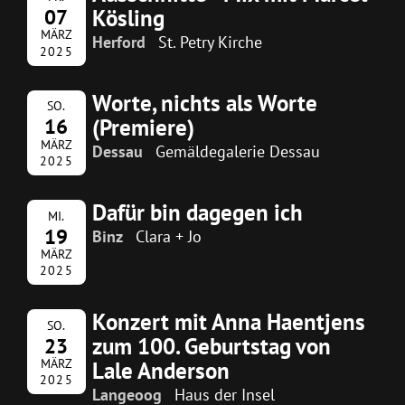
Kösling
07
MÄRZ
Herford
St. Petry Kirche
2025
Worte, nichts als Worte
SO.
(Premiere)
16
MÄRZ
Dessau
Gemäldegalerie Dessau
2025
Dafür bin dagegen ich
MI.
19
Binz
Clara + Jo
MÄRZ
2025
Konzert mit Anna Haentjens
SO.
zum 100. Geburtstag von
23
MÄRZ
Lale Anderson
2025
Langeoog
Haus der Insel