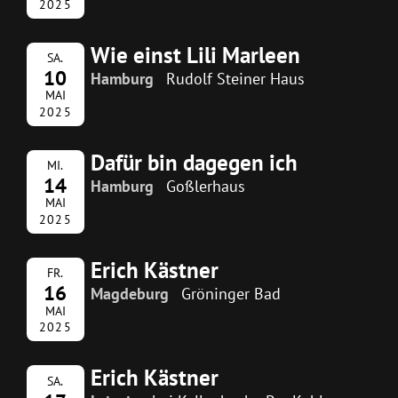
2025
Wie einst Lili Marleen
SA.
10
Hamburg
Rudolf Steiner Haus
MAI
2025
Dafür bin dagegen ich
MI.
14
Hamburg
Goßlerhaus
MAI
2025
Erich Kästner
FR.
16
Magdeburg
Gröninger Bad
MAI
2025
Erich Kästner
SA.