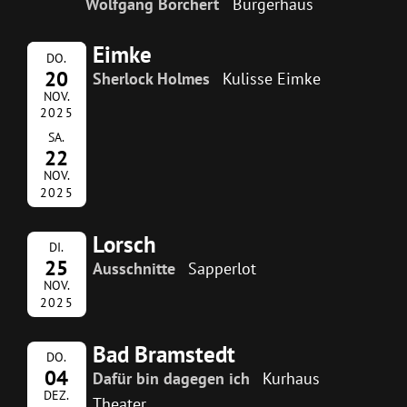
Wolfgang Borchert
Bürgerhaus
Eimke
DO.
20
Sherlock Holmes
Kulisse Eimke
NOV.
2025
SA.
22
NOV.
2025
Lorsch
DI.
25
Ausschnitte
Sapperlot
NOV.
2025
Bad Bramstedt
DO.
04
Dafür bin dagegen ich
Kurhaus
DEZ.
Theater