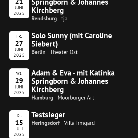
Springborn & Johannes
21
JUNI
Kirchberg
2025
Rendsburg
tja
Solo Sunny (mit Caroline
FR.
Siebert)
27
JUNI
Berlin
Theater Ost
2025
Adam & Eva - mit Katinka
SO.
Springborn & Johannes
29
JUNI
Kirchberg
2025
Hamburg
Moorburger Art
Testsieger
DI.
15
Heringsdorf
Villa Irmgard
JULI
2025