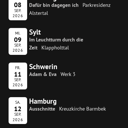
08
Dafür bin dagegen ich
Parkresidenz
SEP.
Alstertal
2026
Sylt
MI.
09
Im Leuchtturm durch die
SEP.
Zeit
Klappholttal
2026
Schwerin
FR.
11
Adam & Eva
Werk 3
SEP.
2026
Hamburg
SA.
12
Ausschnitte
Kreuzkirche Barmbek
SEP.
2026