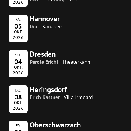
2026
Hannover
SA.
03
tba.
Kanapee
OKT.
2026
Dresden
SO.
04
Parole Erich!
Theaterkahn
OKT.
2026
Heringsdorf
DO.
08
Erich Kästner
Villa Irmgard
OKT.
2026
Oberschwarzach
FR.