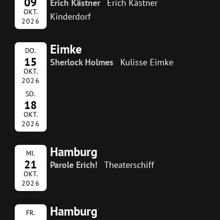
09
Erich Kästner
Erich Kästner
OKT.
Kinderdorf
2026
Eimke
DO.
15
Sherlock Holmes
Kulisse Eimke
OKT.
2026
SO.
18
OKT.
2026
Hamburg
MI.
21
Parole Erich!
Theaterschiff
OKT.
2026
Hamburg
FR.