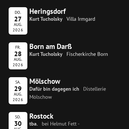
Heringsdorf
DO.
27
Kurt Tucholsky
Villa Irmgard
AUG.
2026
Born am Darß
FR.
28
Kurt Tucholsky
Fischerkirche Born
AUG.
2026
Mölschow
SA.
29
Dafür bin dagegen ich
Distellerie
AUG.
Mölschow
2026
Rostock
SO.
30
tba.
bei Helmut Fett -
AUG.