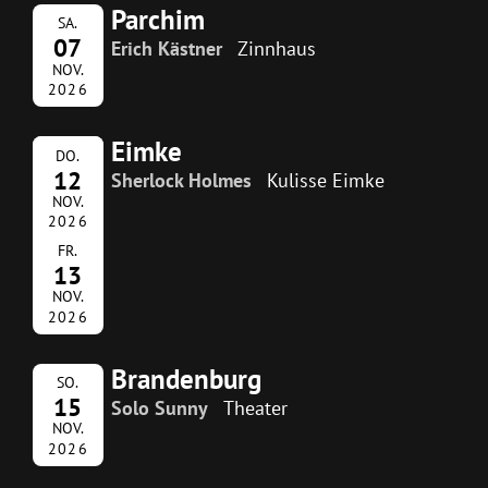
Parchim
SA.
07
Erich Kästner
Zinnhaus
NOV.
2026
Eimke
DO.
12
Sherlock Holmes
Kulisse Eimke
NOV.
2026
FR.
13
NOV.
2026
Brandenburg
SO.
15
Solo Sunny
Theater
NOV.
2026