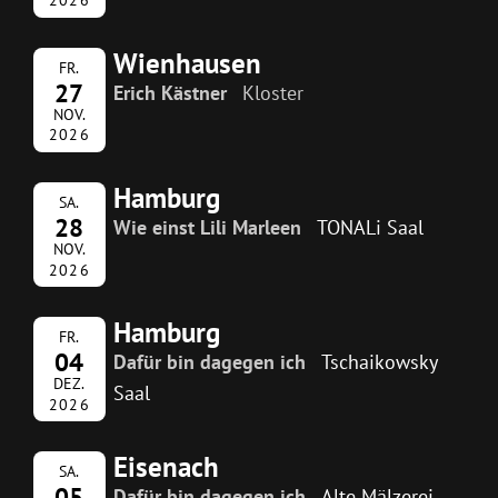
Wienhausen
FR.
27
Erich Kästner
Kloster
NOV.
2026
Hamburg
SA.
28
Wie einst Lili Marleen
TONALi Saal
NOV.
2026
Hamburg
FR.
04
Dafür bin dagegen ich
Tschaikowsky
DEZ.
Saal
2026
Eisenach
SA.
05
Dafür bin dagegen ich
Alte Mälzerei