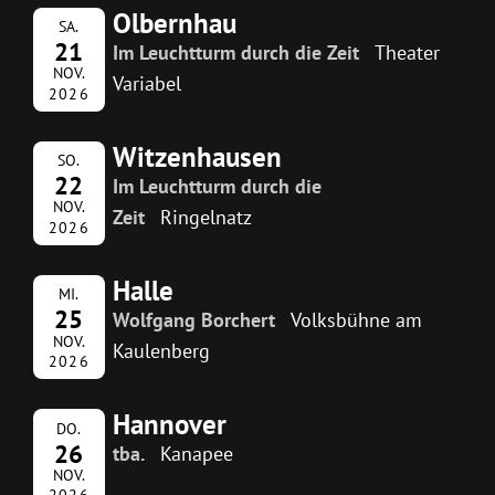
Olbernhau
SA.
21
Im Leuchtturm durch die Zeit
Theater
NOV.
Variabel
2026
Witzenhausen
SO.
22
Im Leuchtturm durch die
NOV.
Zeit
Ringelnatz
2026
Halle
MI.
25
Wolfgang Borchert
Volksbühne am
NOV.
Kaulenberg
2026
Hannover
DO.
26
tba.
Kanapee
NOV.
2026