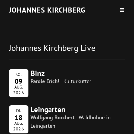
JOHANNES KIRCHBERG
Johannes Kirchberg Live
Binz
SO.
09
Parole Erich!
Kulturkutter
AUG.
2026
Leingarten
DI.
18
Wolfgang Borchert
Waldbühne in
AUG.
Leingarten
2026