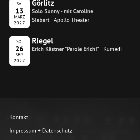
Görlitz
SA.
13
Solo Sunny - mit Caroline
MÄRZ
Siebert
Apollo Theater
2027
Riegel
SO.
26
Erich Kästner "Parole Erich!"
Kumedi
SEP.
2027
Kontakt
Impressum + Datenschutz