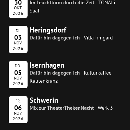
30
Im Leuchtturm durch die Zeit
TONALi
OKT.
Saal
2026
Heringsdorf
DI.
03
Dafür bin dagegen ich
Villa Irmgard
NOV.
2026
Isernhagen
DO.
05
Dafür bin dagegen ich
Kulturkaffee
NOV.
Rautenkranz
2026
Schwerin
FR.
06
Mix zur TheaterThekenNacht
Werk 3
NOV.
2026