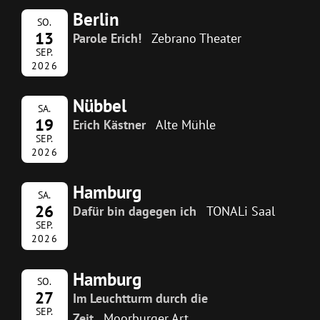
Berlin
SO.
13
Parole Erich!
Zebrano Theater
SEP.
2026
Nübbel
SA.
19
Erich Kästner
Alte Mühle
SEP.
2026
Hamburg
SA.
26
Dafür bin dagegen ich
TONALi Saal
SEP.
2026
Hamburg
SO.
27
Im Leuchtturm durch die
SEP.
Zeit
Moorburger Art