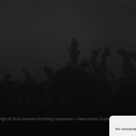
right © 2026
Johannes Kirchberg
Impressum + Datenschutz
|
Euphony By
Catch T
Wir verwende