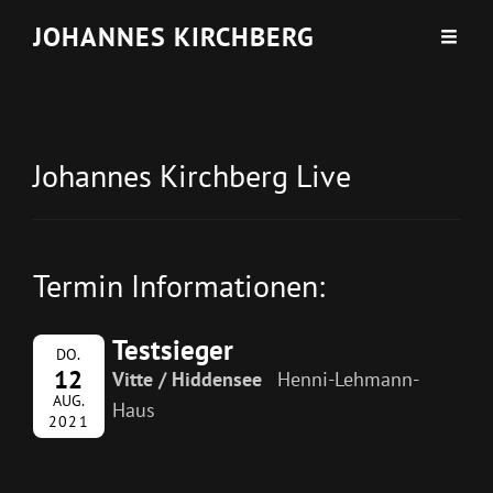
JOHANNES KIRCHBERG
Johannes Kirchberg Live
Termin Informationen:
Testsieger
DO.
12
Vitte / Hiddensee
Henni-Lehmann-
AUG.
Haus
2021