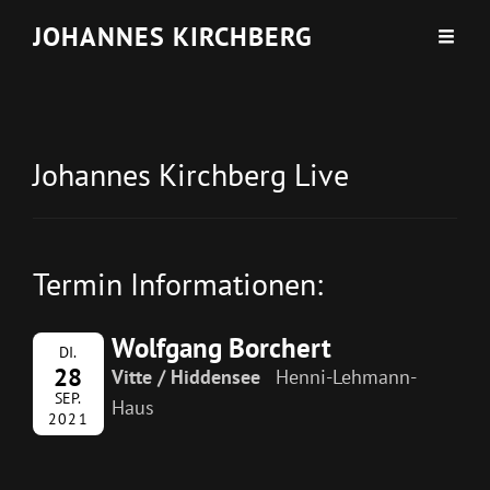
JOHANNES KIRCHBERG
Johannes Kirchberg Live
Termin Informationen:
Wolfgang Borchert
DI.
28
Vitte / Hiddensee
Henni-Lehmann-
SEP.
Haus
2021